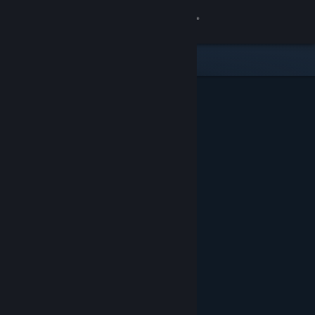
Conectează-te
Magazin
Comunitate
Despre
Asistență
Schimbă limba
Obține aplicația Steam pentru dispozitive mobile
Vezi site în versiunea pentru desktop