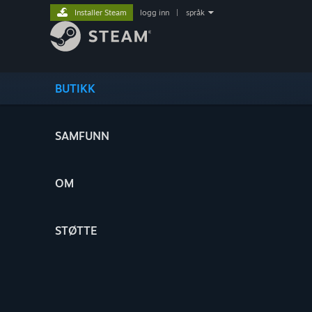
Installer Steam
logg inn
|
språk
BUTIKK
SAMFUNN
OM
STØTTE