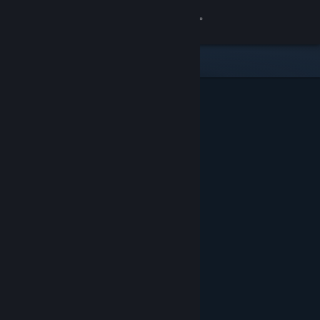
Iniciar sesión
Tienda
Comunidad
Acerca de
Soporte
Cambiar idioma
Obtener la aplicación de Steam Mobile
Ver versión clásica