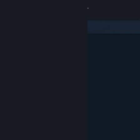
Accedi
Negozio
Comunità
Informazioni
Assistenza
Cambia la lingua
Ottieni l'app mobile di Steam
Visualizza il sito web per desktop