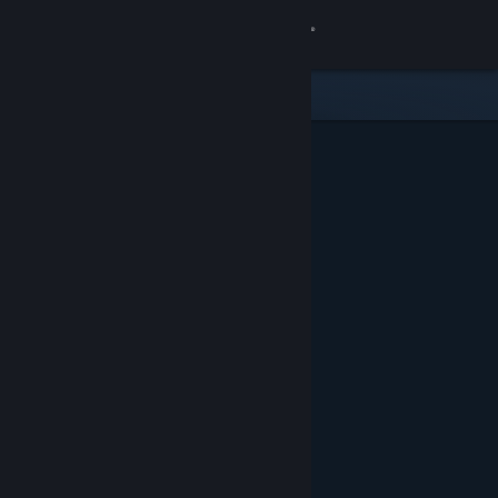
Login
Toko
Komunitas
Tentang
Bantuan
Ubah bahasa
Dapatkan Aplikasi Seluler Steam
Lihat situs web desktop