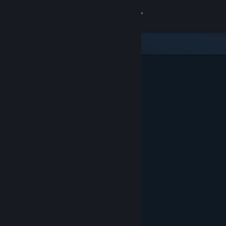
Login
Toko
Komunitas
Tentang
Bantuan
Ubah bahasa
Dapatkan Aplikasi Seluler Steam
Lihat situs web desktop