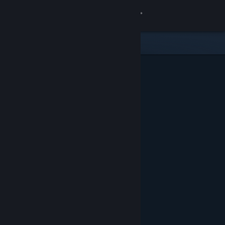
Login
Toko
Komunitas
Tentang
Bantuan
Ubah bahasa
Dapatkan Aplikasi Seluler Steam
Lihat situs web desktop