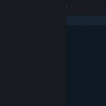
Anmelden
Shop
Community
Info
Support
Sprache ändern
Steam-Mobile-App herunterladen
Desktopversion anzeigen