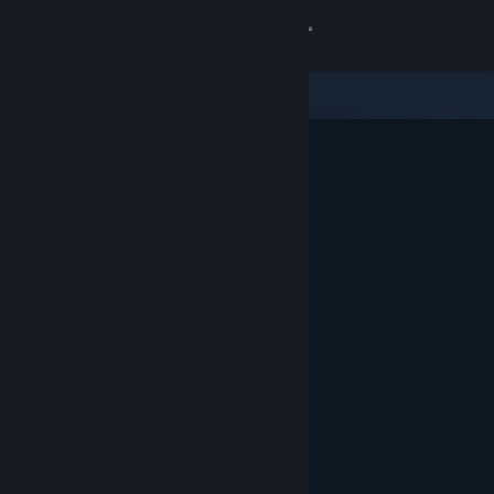
Inloggen
Winkel
Community
Over
Ondersteuning
Taal wijzigen
Download de mobiele Steam-app
Desktopwebsite weergeven