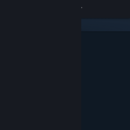
Inloggen
Winkel
Community
Over
Ondersteuning
Taal wijzigen
Download de mobiele Steam-app
Desktopwebsite weergeven