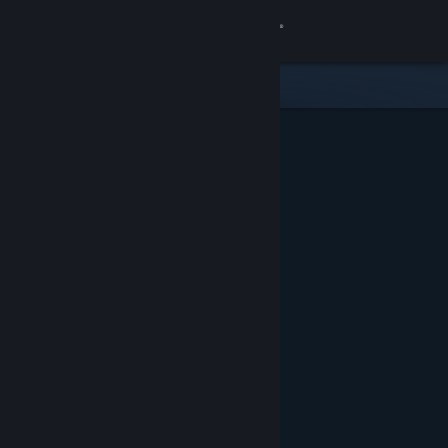
Přihlásit se
Obchod
Komunita
Informace
Podpora
Změnit jazyk
Mobilní aplikace služby Steam
Desktopová verze stránky