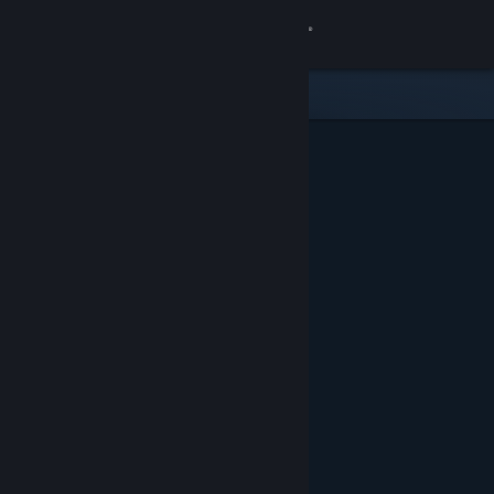
Вписване
Магазин
Общност
Относно
Поддръжка
Смяна на езика
Сдобийте се с мобилното Steam приложение
Преглед на сайта за настолни компютри