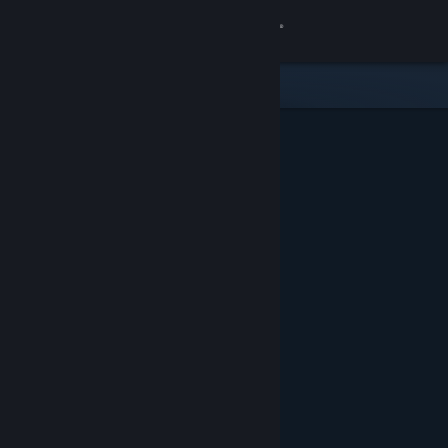
Вписване
Магазин
Общност
Относно
Поддръжка
Смяна на езика
Сдобийте се с мобилното Steam приложение
Преглед на сайта за настолни компютри