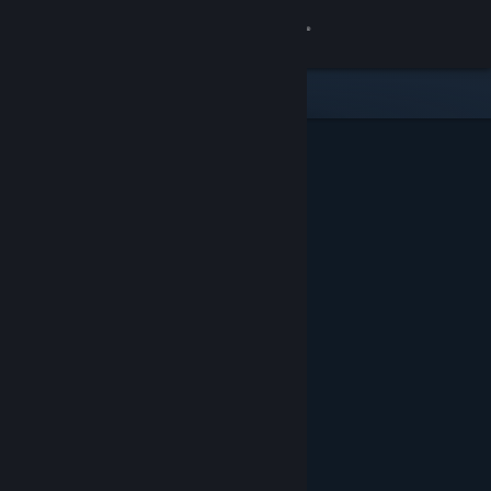
เข้าสู่ระบบ
ร้านค้า
ชุมชน
เกี่ยวกับ
ฝ่ายสนับสนุน
เปลี่ยนภาษา
รับแอป Steam แบบพกพา
ชมเว็บไซต์สำหรับเดสก์ท็อป