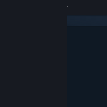
Iniciar sesión
Tienda
Comunidad
Acerca de
Soporte
Cambiar idioma
Obtener la aplicación de Steam Mobile
Ver versión clásica