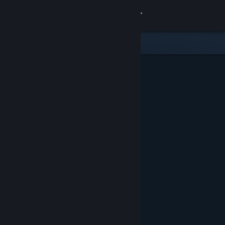
Accedi
Negozio
Comunità
Informazioni
Assistenza
Cambia la lingua
Ottieni l'app mobile di Steam
Visualizza il sito web per desktop