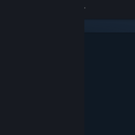
Přihlásit se
Obchod
Komunita
Informace
Podpora
Změnit jazyk
Mobilní aplikace služby Steam
Desktopová verze stránky