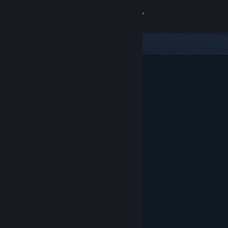
Conectează-te
Magazin
Comunitate
Despre
Asistență
Schimbă limba
Obține aplicația Steam pentru dispozitive mobile
Vezi site în versiunea pentru desktop