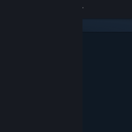
로그인
상점
커뮤니티
정보
지원
언어 변경
Steam 모바일 앱 다운로드
PC 웹사이트 보기