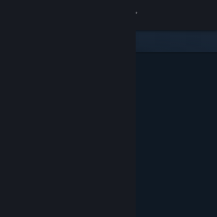
Bejelentkezés
Áruház
Közösség
Névjegy
Támogatás
Nyelvváltás
A Steam mobilalkalmazás beszerzése
Asztali weboldalra váltás