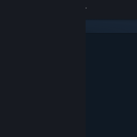
Přihlásit se
Obchod
Komunita
Informace
Podpora
Změnit jazyk
Mobilní aplikace služby Steam
Desktopová verze stránky