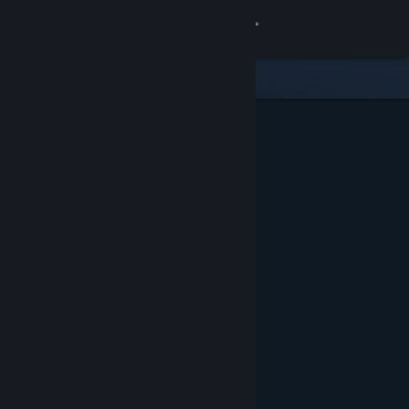
登录
商店
社区
关于
客服
更改语言
获取 Steam 手机应用
查看桌面版网站