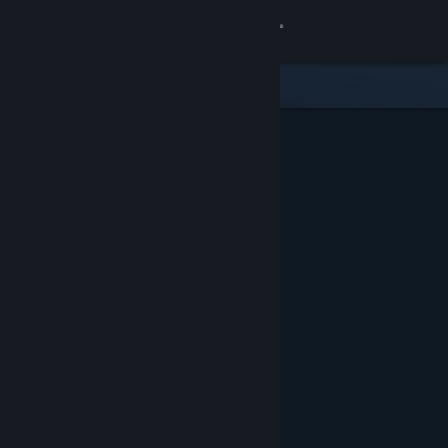
Iniciar sessão
Loja
Comunidade
Sobre
Apoio
Alterar idioma
Instala a app móvel do Steam
Ver versão para computadores