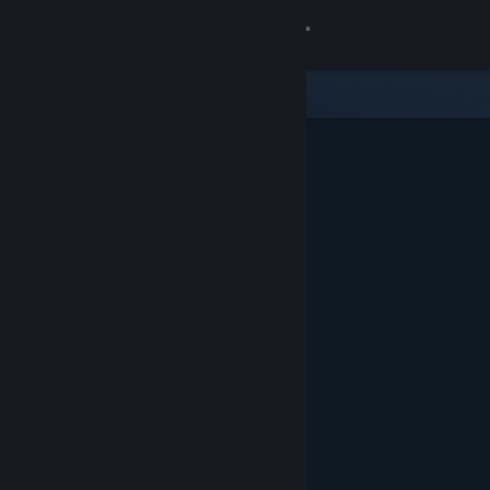
Sign in
Gedung
Komuniti
Tentang
Sokongan
Ubah bahasa
Dapatkan Steam Mobile App
Lihat laman web desktop