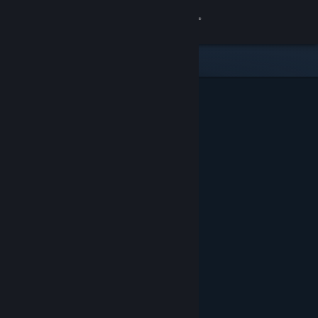
Log på
Butik
Fællesskab
Om
Support
Skift sprog
Hent Steam-mobilappen
Vis desktop-webside