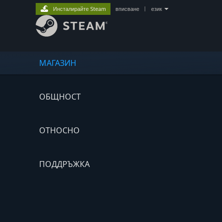
Инсталирайте Steam
вписване
|
език
МАГАЗИН
ОБЩНОСТ
ОТНОСНО
ПОДДРЪЖКА