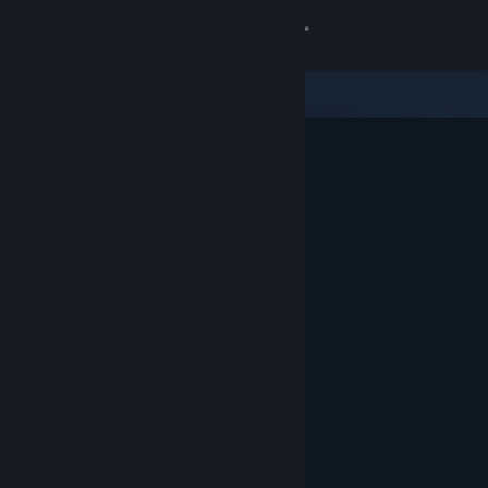
Увійти
Крамниця
Спільнота
Інформація
Підтримка
Змінити мову
Завантажити мобільний застосунок Steam
Переглянути повну версію