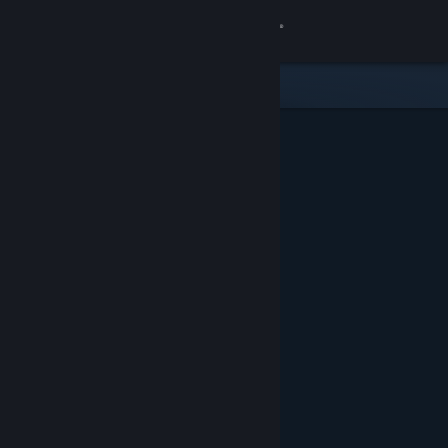
Увійти
Крамниця
Спільнота
Інформація
Підтримка
Змінити мову
Завантажити мобільний застосунок Steam
Переглянути повну версію