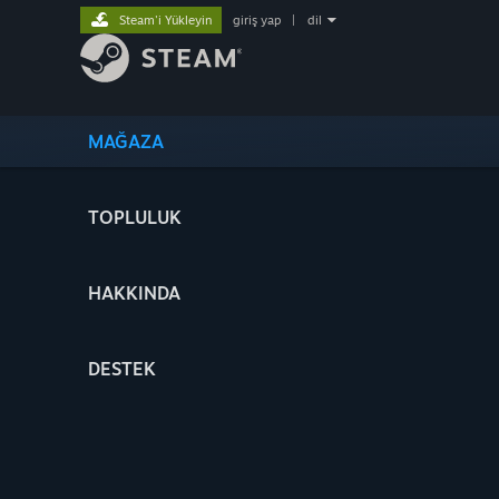
Steam'i Yükleyin
giriş yap
|
dil
MAĞAZA
TOPLULUK
HAKKINDA
DESTEK