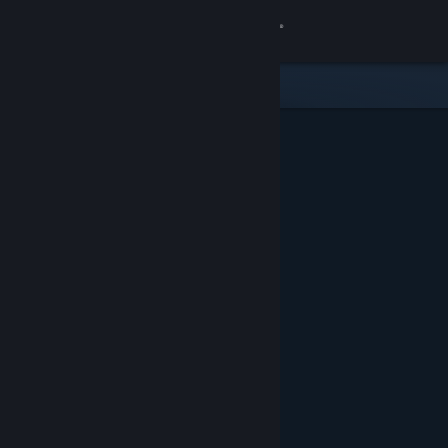
登录
商店
社区
关于
客服
更改语言
获取 Steam 手机应用
查看桌面版网站