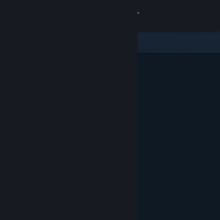
Войти
Магазин
Сообщество
Информация
Поддержка
Изменить язык
Скачать мобильное приложение Steam
Полная версия