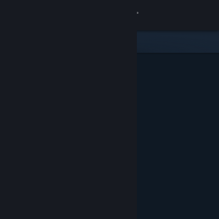
Zaloguj się
Sklep
Społeczność
Informacje
Wsparcie
Zmień język
Pobierz aplikację mobilną Steam
Wersja przeglądarkowa