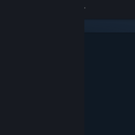
Iniciar sesión
Tienda
Comunidad
Acerca de
Soporte
Cambiar idioma
Obtener la aplicación de Steam Mobile
Ver versión clásica