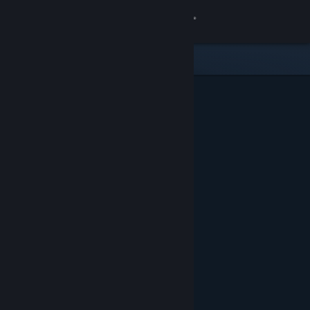
Iniciar sesión
Tienda
Comunidad
Acerca de
Soporte
Cambiar idioma
Obtener la aplicación de Steam Mobile
Ver versión clásica