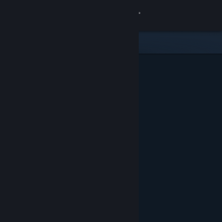
サインイン
ストア
コミュニティ
詳細
サポート
言語を変更
Steamモバイルアプリを入手
デスクトップウェブサイトを表示