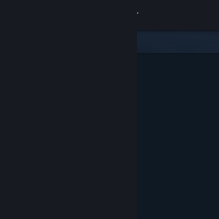
Accedi
Negozio
Comunità
Informazioni
Assistenza
Cambia la lingua
Ottieni l'app mobile di Steam
Visualizza il sito web per desktop