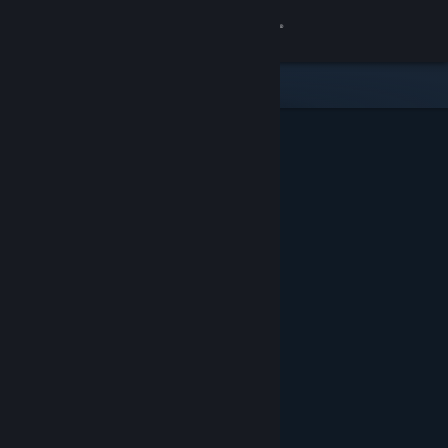
Σύνδεση
Κατάστημα
Κοινότητα
Σχετικά
Υποστήριξη
Αλλαγή γλώσσας
Αποκτήστε την εφαρμογή Steam για κινητές συσκευές
Προβολή ιστοσελίδας για υπολογιστές