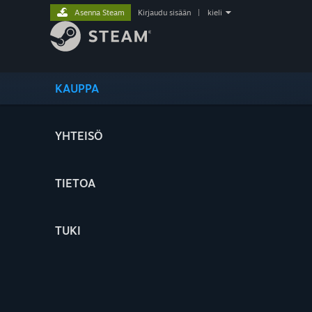
Asenna Steam
Kirjaudu sisään
|
kieli
KAUPPA
YHTEISÖ
TIETOA
TUKI