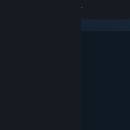
Přihlásit se
Obchod
Komunita
Informace
Podpora
Změnit jazyk
Mobilní aplikace služby Steam
Desktopová verze stránky