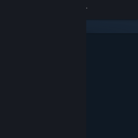
Logga in
Butik
Gemenskap
Om
Support
Byt språk
Skaffa Steams mobilapp
Se skrivbordswebbplats