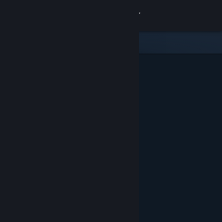
Σύνδεση
Κατάστημα
Κοινότητα
Σχετικά
Υποστήριξη
Αλλαγή γλώσσας
Αποκτήστε την εφαρμογή Steam για κινητές συσκευές
Προβολή ιστοσελίδας για υπολογιστές