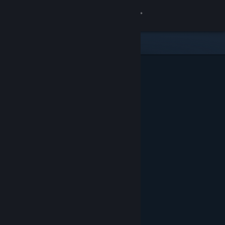
Giriş yap
Mağaza
Topluluk
Hakkında
Destek
Dili değiştir
Steam mobil uygulamasını yükle
Masaüstü internet sitesini görüntüle