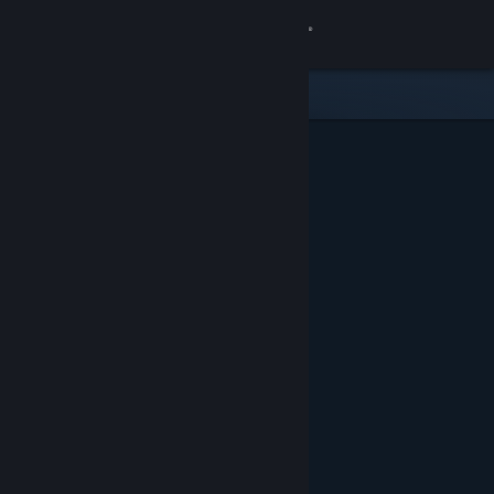
登入
商店
社群
關於
客服
變更語言
取得 Steam 行動應用程式
檢視電腦版網頁