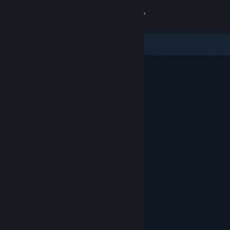
Iniciar sesión
Tienda
Comunidad
Acerca de
Soporte
Cambiar idioma
Descargar Steam Mobile
Ver versión clásica