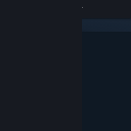
Войти
Магазин
Сообщество
Информация
Поддержка
Изменить язык
Скачать мобильное приложение Steam
Полная версия