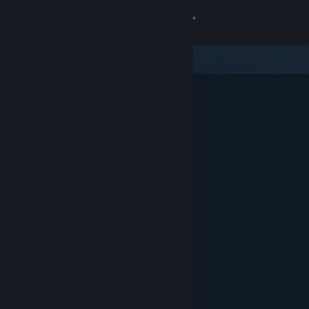
Conectează-te
Magazin
Comunitate
Despre
Asistență
Schimbă limba
Obține aplicația Steam pentru dispozitive mobile
Vezi site în versiunea pentru desktop