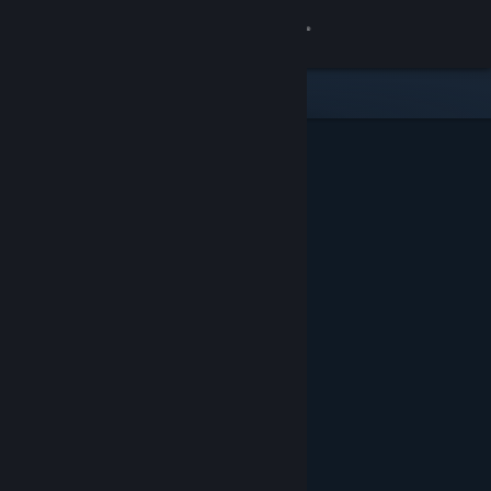
Iniciar sessão
Loja
Comunidade
Sobre
Apoio
Alterar idioma
Instala a app móvel do Steam
Ver versão para computadores