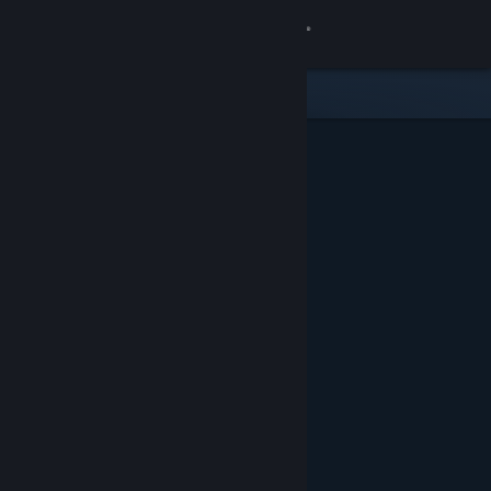
Iniciar sessão
Loja
Comunidade
Sobre
Apoio
Alterar idioma
Instala a app móvel do Steam
Ver versão para computadores