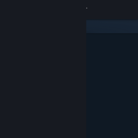
Iniciar sessão
Loja
Comunidade
Sobre
Apoio
Alterar idioma
Instala a app móvel do Steam
Ver versão para computadores