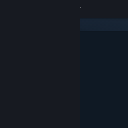
Iniciar sessão
Loja
Comunidade
Sobre
Apoio
Alterar idioma
Instala a app móvel do Steam
Ver versão para computadores